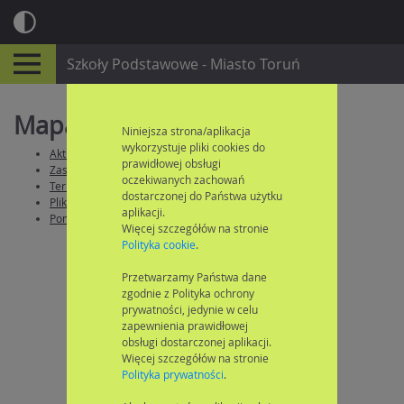
Szkoły Podstawowe - Miasto Toruń
Mapa strony
Niniejsza strona/aplikacja
wykorzystuje pliki cookies do
Aktualności
prawidłowej obsługi
Zasady naboru
oczekiwanych zachowań
Terminy naboru
dostarczonej do Państwa użytku
Pliki do pobrania
aplikacji.
Pomoc
Więcej szczegółów na stronie
Polityka cookie
.
Przetwarzamy Państwa dane
zgodnie z Polityka ochrony
prywatności, jedynie w celu
zapewnienia prawidłowej
obsługi dostarczonej aplikacji.
Więcej szczegółów na stronie
Polityka prywatności
.