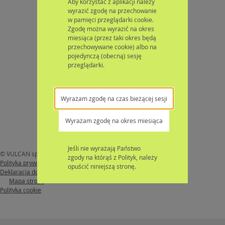
Aby korzystać z aplikacji należy
wyrazić zgodę na przechowanie
w pamięci przeglądarki cookie.
Zgodę można wyrazić na okres
miesiąca (przez taki okres będą
przechowywane cookie) albo na
pojedynczą (obecną) sesję
przeglądarki.
Wyrażam zgodę na czas bieżącej sesji
Wyrażam zgodę na okres miesiąca
Jeśli nie wyrażają Państwo
© VULCAN sp. z o. o. 2026
Nabór
wersja: 26.4.1.13481
zgody na którąś z Polityk, należy
Polityka prywatności
opuścić niniejszą stronę.
Deklaracja dostępności
Mapa strony
Polityka cookie